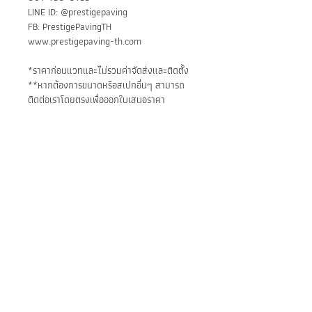
LINE ID: @prestigepaving
FB: PrestigePavingTH
www.prestigepaving-th.com
*ราคาก่อนแวทและไม่รวมค่าจัดส่งและติดตั้ง
**หากต้องการขนาดหรือสเปกอื่นๆ สามารถ
ติดต่อเราโดยตรงเพื่อออกใบเสนอราคา
วัตถุประสงค์หลัก:
พื้นภายนอกอาคาร
การติดตั้ง:
ถนนหรือทางเดินรถ
ลานจอดรถ
1) ติดตั้งบนคอนกรีตปรับระดับแล้ว ด้วย
ทางเดินในสวน
ปูนทราย
ลานกิจกรรม
2) ติดตั้งบนทรายปรับระดับ สำหรับทาง
เดินหรือพื้นที่ไม่ต้องรับน้ำหนักมาก
BE IN
TOUCH
สามารถเติมร่องด้วยปูนฉาบ หรือโรยหิน
กรวด หรือวัสดุอื่นๆตามการออกแบบ