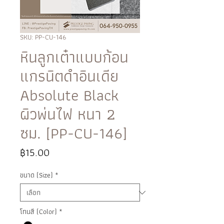
SKU: PP-CU-146
หินลูกเต๋าแบบก้อน
แกรนิตดำอินเดีย
Absolute Black
ผิวพ่นไฟ หนา 2
ซม. [PP-CU-146]
ราคา
฿15.00
ขนาด (Size)
*
โทนสี (Color)
*