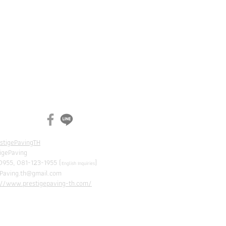
N
CH
estigePavingTH
tigePaving
0955, 081-123-1955 (
]
English Inquiries
ePaving.th@gmail.com
://www.prestigepaving-th.com/