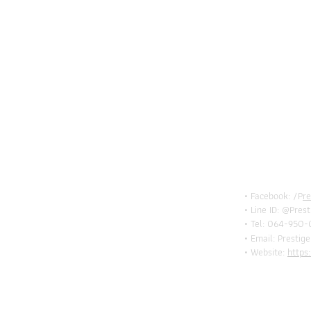
BE I
TOU
• Facebook: /P
r
• Line ID: @Pres
• Tel: 064-950-
• Email:
Prestig
• Website:
https