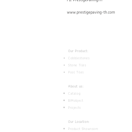
www.prestigepaving-th.com
Our Product:
Cobblestones
Stone Tiles
Pool Tiles
About us:
Catalog
BIMobject
Projects
Our Location:
Product Showroom