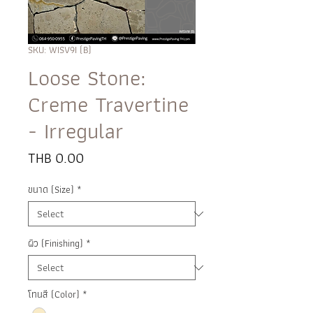
SKU: WISV9I (B)
Loose Stone:
Creme Travertine
- Irregular
Price
THB 0.00
ขนาด (Size)
*
ผิว (Finishing)
*
โทนสี (Color)
*