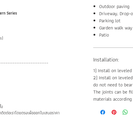
Outdoor paving
ern Series
Driveway, Drop-o
Parking lot
Garden walk way
Patio
s)
Installation:
----------------------------
1) Install on levele
2) Install on levele
do not need to bear
The joints can be fi
materials according
้ง
ติดต่อเราโดยตรงเพื่อออกใบเสนอราคา