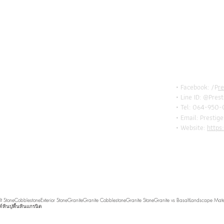
BE I
TOU
• Facebook: /P
r
• Line ID: @Pres
• Tel: 064-950-
• Email:
Prestig
• Website:
https
t Stone
Cobblestone
Exterior Stone
Granite
Granite Cobblestone
Granite Stone
Granite vs Basalt
Landscape Mate
์
หินปูพื้น
หินแกรนิต