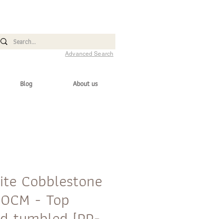
Advanced Search
Blog
About us
ite Cobblestone
10CM - Top
d tumbled [PP-