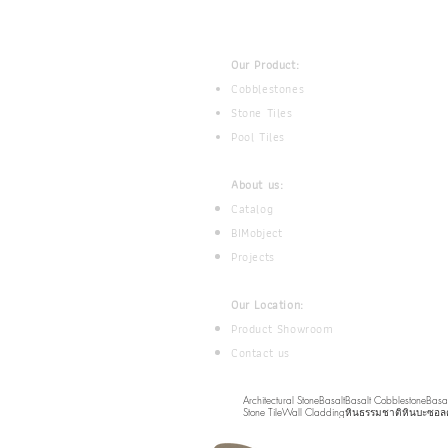
Our Product:
Cobblestones
Stone Tiles
Pool Tiles
About us:
Catalog
BIMobject
Projects
Our Location:
Product Showroom
Contact us
Architectural Stone
Basalt
Basalt Cobblestone
Basal
Stone Tile
Wall Cladding
หินธรรมชาติ
หินบะซอลต