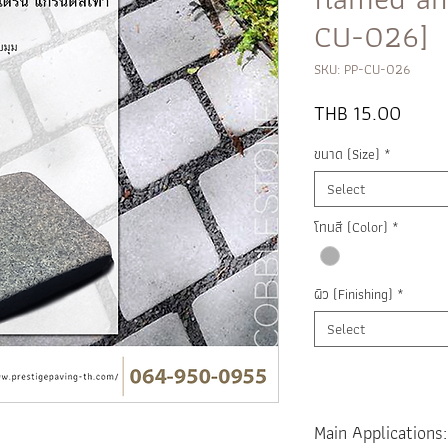
CU-026]
SKU: PP-CU-026
Price
THB 15.00
ขนาด (Size)
*
Select
โทนสี (Color)
*
ผิว (Finishing)
*
Select
Main Applications: