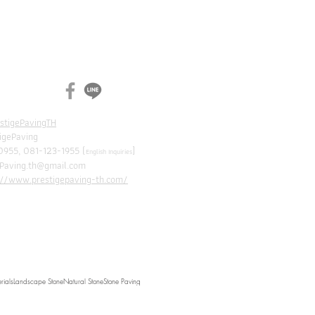
N
CH
estigePavingTH
tigePaving
0955, 081-123-1955 (
]
English Inquiries
ePaving.th@gmail.com
://www.prestigepaving-th.com/
rials
Landscape Stone
Natural Stone
Stone Paving