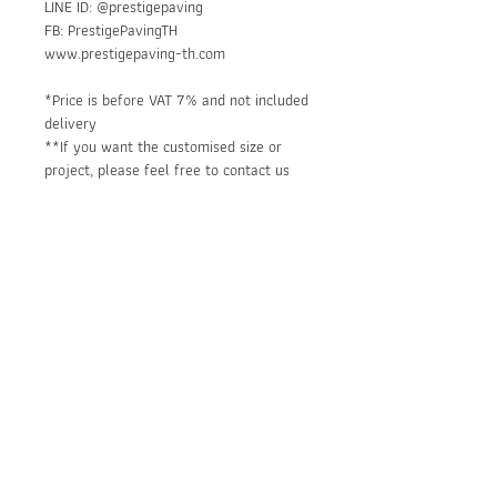
LINE ID: @prestigepaving
FB: PrestigePavingTH
www.prestigepaving-th.com
*Price is before VAT 7% and not included
delivery
**If you want the customised size or
project, please feel free to contact us
for a quote.
Main Applications:
Outdoor paving
Installation:
Driveway, Drop-off area
Parking lot
Install on leveled concrete with
Garden walk way
sand cement.
Patio
The joints can be filled with
BE IN
mortar, gravel, or other materials
according to the design.