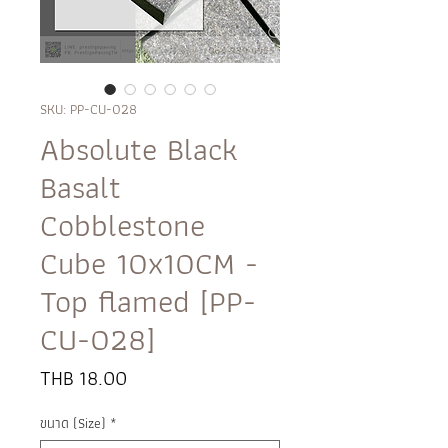
SKU: PP-CU-028
Absolute Black
Basalt
Cobblestone
Cube 10x10CM -
Top flamed [PP-
CU-028]
Price
THB 18.00
ขนาด (Size)
*