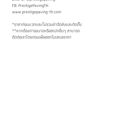
FB: PrestigePavingTH
www.prestigepaving-th.com
*ราคาก่อนแวทและไม่รวมค่าจัดส่งและติดตั้ง
**หากต้องการขนาดหรือสเปกอื่นๆ สามารถ
ติดต่อเราโดยตรงเพื่อออกใบเสนอราคา
วัตถุประสงค์หลัก:
พื้นภายนอกอาคาร
การติดตั้ง:
ถนนหรือทางเดินรถ
ลานจอดรถ
1) ติดตั้งบนคอนกรีตปรับระดับแล้ว ด้วย
ทางเดินในสวน
ปูนทราย
ลานกิจกรรม
2) ติดตั้งบนทรายปรับระดับ สำหรับทาง
เดินหรือพื้นที่ไม่ต้องรับน้ำหนักมาก
BE IN
TOUCH
สามารถเติมร่องด้วยปูนฉาบ หรือโรยหิน
กรวด หรือวัสดุอื่นๆตามการออกแบบ
• Facebook: /P
restigePavingTH