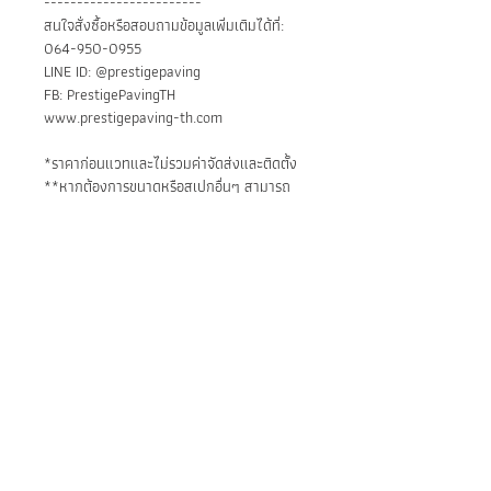
------------------------
สนใจสั่งซื้อหรือสอบถามข้อมูลเพิ่มเติมได้ที่:
064-950-0955
LINE ID: @prestigepaving
FB: PrestigePavingTH
www.prestigepaving-th.com
*ราคาก่อนแวทและไม่รวมค่าจัดส่งและติดตั้ง
**หากต้องการขนาดหรือสเปกอื่นๆ สามารถ
ติดต่อเราโดยตรงเพื่อออกใบเสนอราคา
Main Applications:
Outdoor paving
Installation:
Driveway, Drop-off area
Parking lot
1) Install on leveled concrete with
Garden walk way
sand cement.
Patio
2) Install on leveled sand for
walkways or areas that do not need
BE IN
to bear heavy loads.