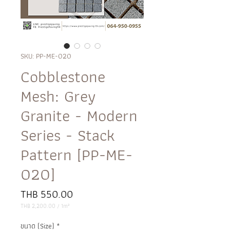
SKU: PP-ME-020
Cobblestone
Mesh: Grey
Granite - Modern
Series - Stack
Pattern [PP-ME-
020]
Price
THB 550.00
THB 2,200.00
/
1m²
THB 2,200.00
per
ขนาด (Size)
*
1