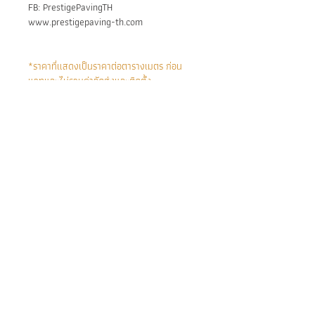
FB: PrestigePavingTH
www.prestigepaving-th.com
*ราคาที่แสดงเป็นราคาต่อตารางเมตร ก่อน
แวทและไม่รวมค่าจัดส่งและติดตั้ง
**หากต้องการขนาดหรือสเปกอื่นๆ สามารถ
ติดต่อเราโดยตรงเพื่อออกใบเสนอราคา
Main Applications:
Suitable for both floor and wall
applications
Scratch-resistant
Highly resistant to weather,
BE IN
sunlight, and chemicals
TOUCH
Slip-resistant when wet
Ideal for resorts, spas, villas, and
• Facebook: /P
private residences
restigePavingTH
• Line ID: @PrestigePaving