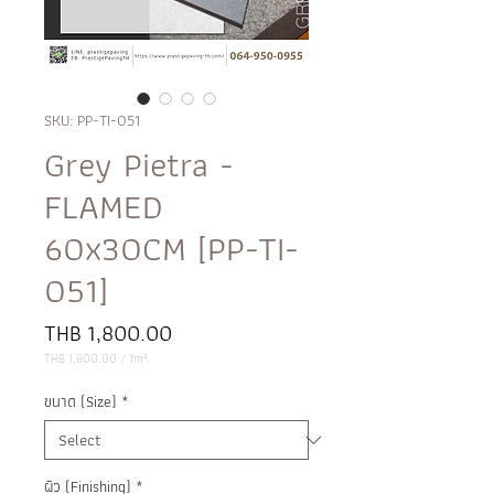
SKU: PP-TI-051
Grey Pietra -
FLAMED
60x30CM [PP-TI-
051]
Price
THB 1,800.00
THB 1,800.00
/
1m²
THB 1,800.00
per
ขนาด (Size)
*
1
Square
meter
ผิว (Finishing)
*