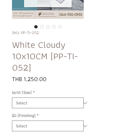
SKU: PP-TI-052
White Cloudy
10x10CM [PP-TI-
052]
Price
THB 1,250.00
ขนาด (Size)
*
ผิว (Finishing)
*