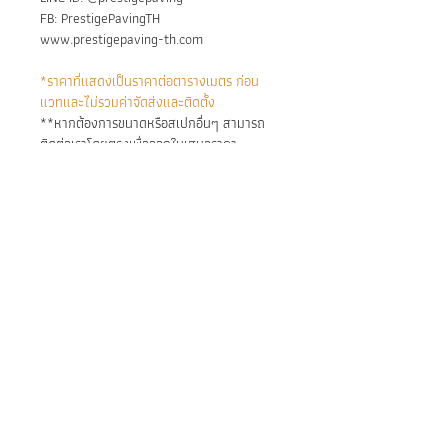
FB: PrestigePavingTH
www.prestigepaving-th.com
*ราคาที่แสดงเป็นราคาต่อตารางเมตร ก่อน
แวทและไม่รวมค่าจัดส่งและติดตั้ง
**หากต้องการขนาดหรือสเปกอื่นๆ สามารถ
ติดต่อเราโดยตรงเพื่อออกใบเสนอราคา
Main Applications:
Swimming pool
Installation:
Indoor and outdoor
Bathroom
installed in swimming pools using
Wall
waterproof adhesive and grout
specifically formulated for pool
applications.
BE IN
TOUCH