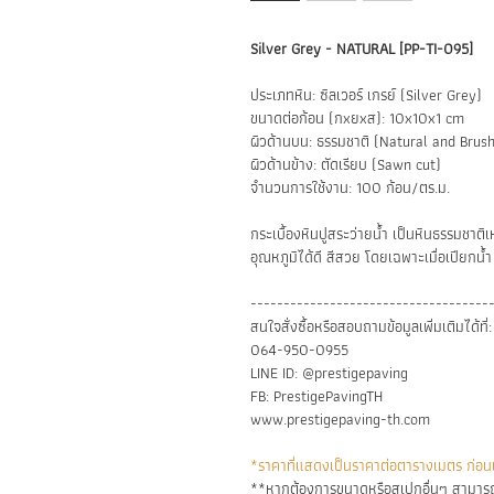
Silver Grey - NATURAL [PP-TI-095]
ประเภทหิน: ซิลเวอร์ เกรย์ (Silver Grey)
ขนาดต่อก้อน (กxยxส): 10x10x1 cm
ผิวด้านบน: ธรรมชาติ (Natural and Brus
ผิวด้านข้าง: ตัดเรียบ (Sawn cut)
จำนวนการใช้งาน: 100 ก้อน/ตร.ม.
กระเบื้องหินปูสระว่ายน้ำ เป็นหินธรรมชาติ
อุณหภูมิได้ดี สีสวย โดยเฉพาะเมื่อเปียกน้ำ
------------------------------------
สนใจสั่งซื้อหรือสอบถามข้อมูลเพิ่มเติมได้ที่:
064-950-0955
LINE ID: @prestigepaving
FB: PrestigePavingTH
www.prestigepaving-th.com
*ราคาที่แสดงเป็นราคาต่อตารางเมตร ก่อนแ
**หากต้องการขนาดหรือสเปกอื่นๆ สามารถ