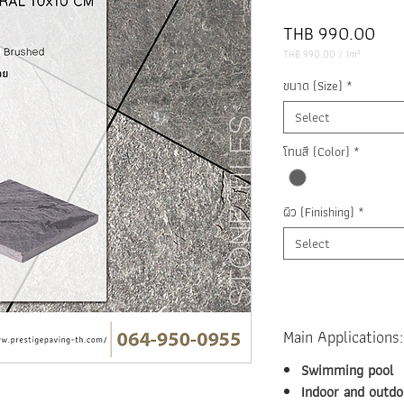
Pric
THB 990.00
THB 990.00
/
1m²
THB 990.00
per
ขนาด (Size)
*
1
Square
meter
Select
โทนสี (Color)
*
ผิว (Finishing)
*
Select
Main Applications:
Swimming pool
Indoor and outdo