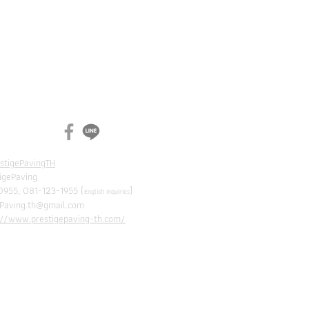
N
CH
estigePavingTH
tigePaving
0955, 081-123-1955 (
]
English Inquiries
ePaving.th@gmail.com
://www.prestigepaving-th.com/