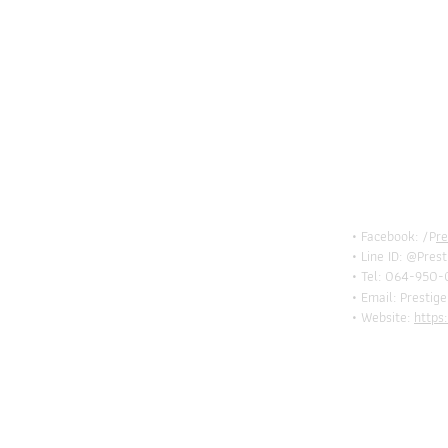
BE I
TOU
• Facebook: /P
r
• Line ID: @Pres
• Tel: 064-950-
• Email:
Prestig
• Website:
https