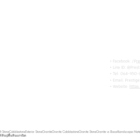
BE I
TOU
• Facebook: /P
r
• Line ID: @Pres
• Tel: 064-950-
• Email:
Prestig
• Website:
https
t Stone
Cobblestone
Exterior Stone
Granite
Granite Cobblestone
Granite Stone
Granite vs Basalt
Landscape Mate
์
หินปูพื้น
หินแกรนิต