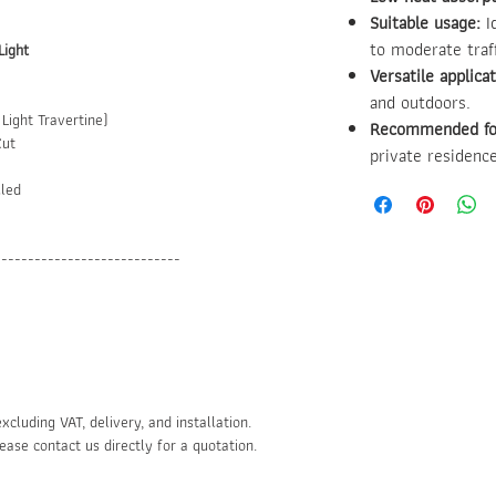
Suitable usage:
Id
to moderate traff
Light
Versatile applicat
and outdoors.
 Light Travertine)
Recommended fo
Cut
private residence
lled
----------------------------
cluding VAT, delivery, and installation.
lease contact us directly for a quotation.