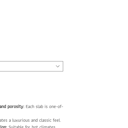
ice
and porosity:
Each slab is one-of-
tes a luxurious and classic feel.
ion:
Suitable for hot climates.