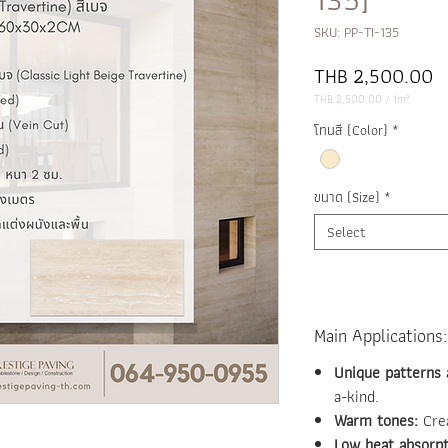
SKU: PP-TI-135
Pr
THB 2,500.00
THB 2,500.00
/
1m²
THB 2,500.00
per
โทนสี (Color)
*
1
Square
meter
ขนาด (Size)
*
Select
Main Applications:
Unique patterns 
a-kind.
Warm tones:
Crea
Low heat absorpt