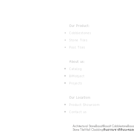
Our Product:
Cobblestones
Stone Tiles
Pool Tiles
About us:
Catalog
BIMobject
Projects
Our Location:
Product Showroom
Contact us
Architectural Stone
Basalt
Basalt Cobblestone
Basal
Stone Tile
Wall Cladding
หินธรรมชาติ
หินบะซอลต