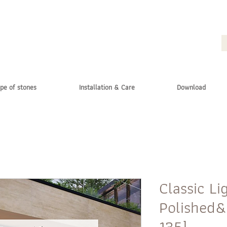
pe of stones
Installation & Care
Download
Classic Li
Polished&F
135]