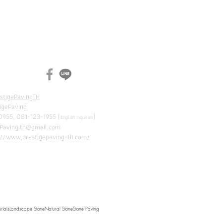
N
CH
estigePavingTH
tigePaving
0955, 081-123-1955 (
]
English Inquiries
ePaving.th@gmail.com
://www.prestigepaving-th.com/
rials
Landscape Stone
Natural Stone
Stone Paving