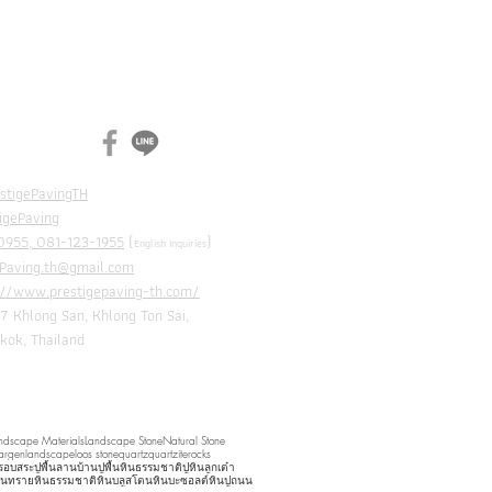
N
CH
stigePavingTH
igePaving
955, 081-123-1955
(
)
English Inquiries
ePaving.th@gmail.com
://www.prestigepaving-th.com/
7 Khlong San, Khlong Ton Sai,
Thailand
ndscape Materials
Landscape Stone
Natural Stone
argen
landscape
loos stone
quartz
quartzite
rocks
้นรอบสระ
ปูพื้นลานบ้าน
ปูพื้นหินธรรมชาติ
ปูหินลูกเต๋า
ินทราย
หินธรรมชาติ
หินบลูสโตน
หินบะซอลต์
หินปูถนน