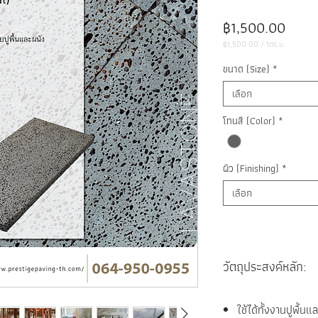
ราคา
฿1,500.00
฿1,500.00
/
1ตร.ม.
฿1,500.00
ต่อ
ขนาด (Size)
*
1
ตาราง
เมตร
เลือก
โทนสี (Color)
*
ผิว (Finishing)
*
เลือก
วัตถุประสงค์หลัก:
ใช้ได้ทั้งงานปูพื้นแ