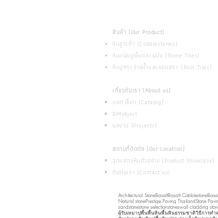
สินค้า (Our Product)
หินลูกเต๋า (Cobblestones)
หินแผ่นปูพื้นและผนัง (Stone Tiles)
หินปูสระว่ายน้ำและขอบสระ (Pool Tiles)
เกี่ยวกับเรา (About us)
แคตาล็อก (Catalog)
BIMobject
ผลงาน (Projects)
สถานที่ติดต่อ (Our Location)
จุดแสดงหินตัวอย่าง (Product Showcase)
ติดต่อเรา (Contact us)
Architectural Stone
Basalt
Basalt Cobblestone
Basal
Natural stone
Prestige Paving Thailand
Stone Pavi
sandstone
stone selection
stones
wall cladding ston
ผู้รับเหมาปูพื้น
พื้นหิน
พื้นหินธรรมชาติ
วิธีการทำ