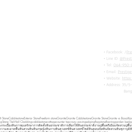
BE I
TOU
• Facebook: /
Pre
• Line ID:
@Prest
• Tel:
064-950-0
• Email:
Prestig
• Website:
https
• Address: 35/5-
Bangkok, 
t Stone
Cobblestone
Exterior Stone
Freeform stone
Granite
Granite Cobblestone
Granite Stone
Granite vs Basalt
La
ng
Stone Tile
Wall Cladding
cobblestone
cottage
counter top
crazy paving
edging
flagstone
flooring
garden bed
g
e
กระเบื้องหิน
การดูแลรักษา
การติดตั้งหินธรรมชาติ
การเลือกใช้หินธรรมชาติ
งานปูพื้นพรีเมียม
จัดสวน
ปูพื
ความสะอาดพื้นหิน
สวนหิน
หินกรุผนัง
หินกาบ
หินควอทซ์
หินควอทซ์ไซต์
หินคอบเบิล
หินจัดสวน
หินซูกาบูมิ
ห