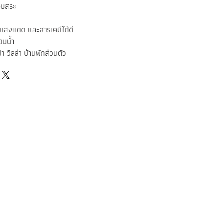
ขอบสระ
แสงแดด และสารเคมีได้ดี
โดนน้ำ
า วิลล่า บ้านพักส่วนตัว