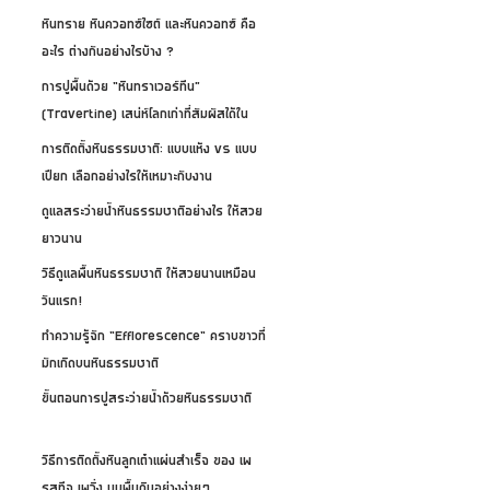
หินทราย หินควอทซ์ไซต์ และหินควอทซ์ คือ
อะไร ต่างกันอย่างไรบ้าง ?
การปูพื้นด้วย “หินทราเวอร์ทีน”
(Travertine) เสน่ห์โลกเก่าที่สัมผัสได้ใน
ปัจจุบัน
การติดตั้งหินธรรมชาติ: แบบแห้ง vs แบบ
เปียก เลือกอย่างไรให้เหมาะกับงาน
ดูแลสระว่ายน้ำหินธรรมชาติอย่างไร ให้สวย
ยาวนาน
วิธีดูแลพื้นหินธรรมชาติ ให้สวยนานเหมือน
วันแรก!
ทำความรู้จัก "Efflorescence" คราบขาวที่
มักเกิดบนหินธรรมชาติ
ขั้นตอนการปูสระว่ายน้ำด้วยหินธรรมชาติ
วิธีการติดตั้งหินลูกเต๋าแผ่นสำเร็จ ของ เพ
รสทีจ เพวิ่ง บนพื้นดินอย่างง่ายๆ