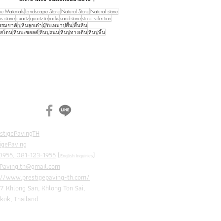
e Materials
Landscape Stone
Natural Stone
Natural stone
os stone
quartz
quartzite
rocks
sandstone
stone selection
ธรรมชาติ
ปูหินลูกเต๋า
ผู้รับเหมาปูพื้น
พื้นหิน
ูสโตน
หินบะซอลต์
หินปูถนน
หินปูทางเดิน
หินปูพื้น
N
CH
stigePavingTH
igePaving
955, 081-123-1955
(
)
English Inquiries
ePaving.th@gmail.com
://www.prestigepaving-th.com/
7 Khlong San, Khlong Ton Sai,
Thailand