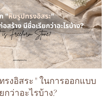
ูปทรงอิสระ" ในการออกแบบ
รียกว่าอะไรบ้าง?