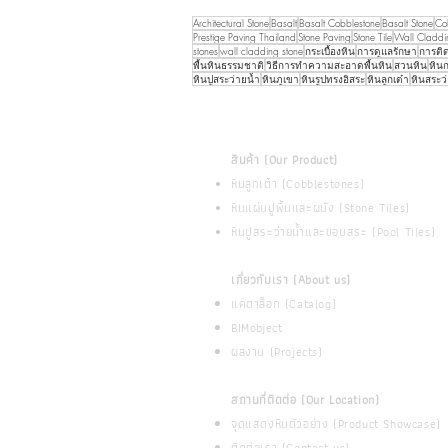
Architectural Stone
Basalt
Basalt Cobblestone
Basalt Stone
Co
Prestige Paving Thailand
Stone Paving
Stone Tile
Wall Claddi
stones
wall cladding stone
กระเบื้องหิน
การดูแลรักษา
การติด
พื้นหินธรรมชาติ
วิธีการทำความสะอาดพื้นหิน
สวนหิน
หินก
หินปูสระว่ายน้ำ
หินภูเขา
หินรูปทรงอิสระ
หินลูกเต๋า
หินสระว
สินค้า (Our Product)
หินลูกเต๋า (Cobblestones)
หินแผ่นปูพื้นและผนัง (Stone Tiles)
หินปูสระว่ายน้ำและขอบสระ (Pool Tiles)
เกี่ยวกับเรา (About us)
แคตาล็อก (Catalog)
BIMobject
ผลงาน (Projects)
สถานที่ติดต่อ (Our Location)
จุดแสดงหินตัวอย่าง (Product Showcase)
ติดต่อเรา (Contact us)