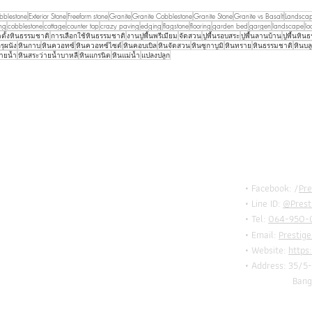
bblestone
Exterior Stone
Freeform stone
Granite
Granite Cobblestone
Granite Stone
Granite vs Basalt
Landscap
ng
cobblestone
cottage
counter top
crazy paving
edging
flagstone
flooring
garden bed
gargen
landscape
lo
ตั้งหินธรรมชาติ
การเลือกใช้หินธรรมชาติ
งานปูพื้นพรีเมียม
จัดสวน
ปูพื้นรอบสระ
ปูพื้นลานบ้าน
ปูพื้นหิน
รุผนัง
หินกาบ
หินควอทซ์
หินควอทซ์ไซต์
หินคอบเบิล
หินจัดสวน
หินซูกาบูมิ
หินทราย
หินธรรมชาติ
หินบล
่ายน้ำ
หินสระว่ายน้ำบาหลี
หินแกรนิต
หินแม่น้ำ
แปลงปลูก
BE I
TOU
• Facebook: /
Pre
• Line ID:
@Prest
• Tel:
064-950-0
• Email:
Prestig
• Website:
https
• Address: 35/5-
Bangkok, 