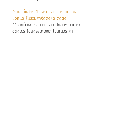
*ราคาที่แสดงเป็นราคาต่อตารางเมตร ก่อน
แวทและไม่รวมค่าจัดส่งและติดตั้ง
**หากต้องการขนาดหรือสเปกอื่นๆ สามารถ
ติดต่อเราโดยตรงเพื่อออกใบเสนอราคา
วัตถุประสงค์หลัก:
การติดตั้ง:
ใช้ได้ทั้งงานปูพื้นและผนัง
ปูสระว่ายน้ำ หรือขอบสระ
ติดตั้งด้วยปูนกาวและปูนยาแนว
ทนต่อการขีดข่วน
ทนต่อสภาพอากาศ แสงแดด และสาร
เคมีได้ดี
BE IN
ป้องกันการลื่นเมื่อโดนน้ำ
TOUCH
สีและลายสวยงามเมื่อเปียกน้ำ
เหมาะกับรีสอร์ต สปา วิลล่า บ้านพัก
ส่วนตัว
• Facebook: /
PrestigePavingTH
• Line ID:
@PrestigePaving