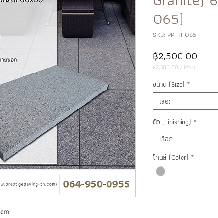
065]
SKU: PP-TI-065
ราคา
฿2,500.00
฿2,500.00
/
1ตร.ม.
฿2,500.00
ต่อ
ขนาด (Size)
*
1
ตาราง
เมตร
เลือก
ผิว (Finishing)
*
เลือก
โทนสี (Color)
*
 cm