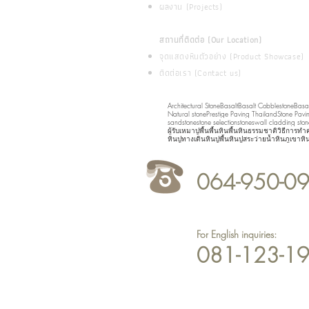
ผลงาน (Projects)
สถานที่ติดต่อ (Our Location)
จุดแสดงหินตัวอย่าง (Product Showcase)
ติดต่อเรา (Contact us)
Architectural Stone
Basalt
Basalt Cobblestone
Basal
Natural stone
Prestige Paving Thailand
Stone Pavi
sandstone
stone selection
stones
wall cladding ston
ผู้รับเหมาปูพื้น
พื้นหิน
พื้นหินธรรมชาติ
วิธีการทำ
หินปูทางเดิน
หินปูพื้น
หินปูสระว่ายน้ำ
หินภูเขา
หิ
064-950-0
For English inquiries:
081-123-1