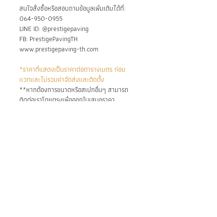
สนใจสั่งซื้อหรือสอบถามข้อมูลเพิ่มเติมได้ที่:
064-950-0955
LINE ID: @prestigepaving
FB: PrestigePavingTH
www.prestigepaving-th.com
*ราคาที่แสดงเป็นราคาต่อตารางเมตร ก่อน
แวทและไม่รวมค่าจัดส่งและติดตั้ง
**หากต้องการขนาดหรือสเปกอื่นๆ สามารถ
ติดต่อเราโดยตรงเพื่อออกใบเสนอราคา
วัตถุประสงค์หลัก:
หินปูสระว่ายน้ำ
การติดตั้ง:
ปูพื้นภายในและภายนอกอาคาร
ปูห้องน้ำ
ติดตั้งด้วยปูนกาวและปูนยาแนว
ปูผนัง
BE IN